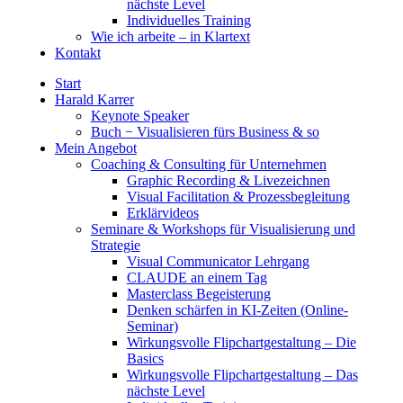
nächste Level
Individuelles Training
Wie ich arbeite – in Klartext
Kontakt
Start
Harald Karrer
Keynote Speaker
Buch − Visualisieren fürs Business & so
Mein Angebot
Coaching & Consulting für Unternehmen
Graphic Recording & Livezeichnen
Visual Facilitation & Prozessbegleitung
Erklärvideos
Seminare & Workshops für Visualisierung und
Strategie
Visual Communicator Lehrgang
CLAUDE an einem Tag
Masterclass Begeisterung
Denken schärfen in KI-Zeiten (Online-
Seminar)
Wirkungsvolle Flipchartgestaltung – Die
Basics
Wirkungsvolle Flipchartgestaltung – Das
nächste Level