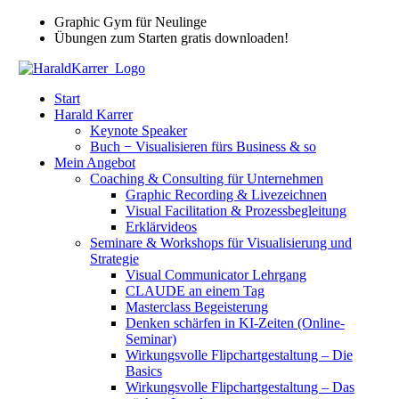
Zum
Graphic Gym für Neulinge
Inhalt
Übungen zum Starten gratis downloaden!
springen
Start
Harald Karrer
Keynote Speaker
Buch − Visualisieren fürs Business & so
Mein Angebot
Coaching & Consulting für Unternehmen
Graphic Recording & Livezeichnen
Visual Facilitation & Prozessbegleitung
Erklärvideos
Seminare & Workshops für Visualisierung und
Strategie
Visual Communicator Lehrgang
CLAUDE an einem Tag
Masterclass Begeisterung
Denken schärfen in KI-Zeiten (Online-
Seminar)
Wirkungsvolle Flipchartgestaltung – Die
Basics
Wirkungsvolle Flipchartgestaltung – Das