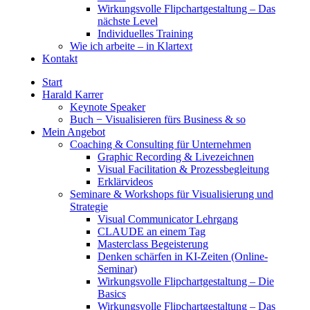
Wirkungsvolle Flipchartgestaltung – Das
nächste Level
Individuelles Training
Wie ich arbeite – in Klartext
Kontakt
Start
Harald Karrer
Keynote Speaker
Buch − Visualisieren fürs Business & so
Mein Angebot
Coaching & Consulting für Unternehmen
Graphic Recording & Livezeichnen
Visual Facilitation & Prozessbegleitung
Erklärvideos
Seminare & Workshops für Visualisierung und
Strategie
Visual Communicator Lehrgang
CLAUDE an einem Tag
Masterclass Begeisterung
Denken schärfen in KI-Zeiten (Online-
Seminar)
Wirkungsvolle Flipchartgestaltung – Die
Basics
Wirkungsvolle Flipchartgestaltung – Das