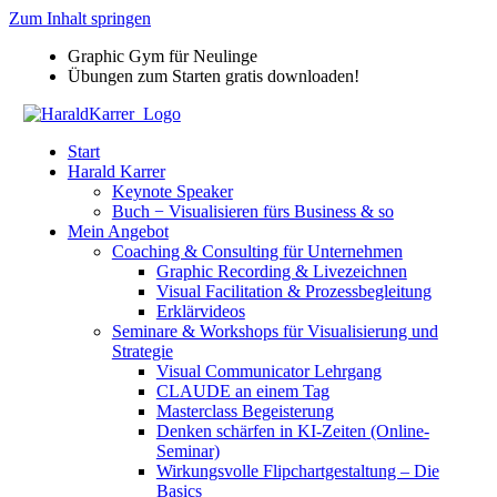
Zum Inhalt springen
Graphic Gym für Neulinge
Übungen zum Starten gratis downloaden!
Start
Harald Karrer
Keynote Speaker
Buch − Visualisieren fürs Business & so
Mein Angebot
Coaching & Consulting für Unternehmen
Graphic Recording & Livezeichnen
Visual Facilitation & Prozessbegleitung
Erklärvideos
Seminare & Workshops für Visualisierung und
Strategie
Visual Communicator Lehrgang
CLAUDE an einem Tag
Masterclass Begeisterung
Denken schärfen in KI-Zeiten (Online-
Seminar)
Wirkungsvolle Flipchartgestaltung – Die
Basics