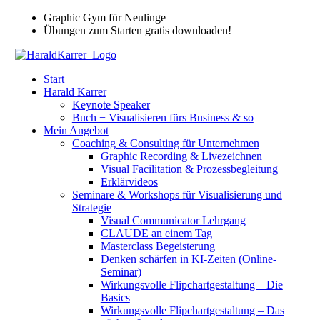
Zum
Graphic Gym für Neulinge
Inhalt
Übungen zum Starten gratis downloaden!
springen
Start
Harald Karrer
Keynote Speaker
Buch − Visualisieren fürs Business & so
Mein Angebot
Coaching & Consulting für Unternehmen
Graphic Recording & Livezeichnen
Visual Facilitation & Prozessbegleitung
Erklärvideos
Seminare & Workshops für Visualisierung und
Strategie
Visual Communicator Lehrgang
CLAUDE an einem Tag
Masterclass Begeisterung
Denken schärfen in KI-Zeiten (Online-
Seminar)
Wirkungsvolle Flipchartgestaltung – Die
Basics
Wirkungsvolle Flipchartgestaltung – Das