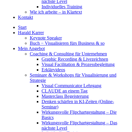
nächste Level
Individuelles Training
Wie ich arbeite – in Klartext
Kontakt
Start
Harald Karrer
Keynote Speaker
Buch − Visualisieren fürs Business & so
Mein Angebot
Coaching & Consulting für Unternehmen
Graphic Recording & Livezeichnen
Visual Facilitation & Prozessbegleitung
Erklärvideos
Seminare & Workshops für Visualisierung und
Strategie
Visual Communicator Lehrgang
CLAUDE an einem Tag
Masterclass Begeisterung
Denken schärfen in KI-Zeiten (Online-
Seminar)
Wirkungsvolle Flipchartgestaltung – Die
Basics
Wirkungsvolle Flipchartgestaltung – Das
nächste Level